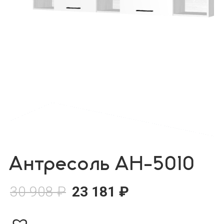
Антресоль АН-5010
30 908
₽
23 181
₽