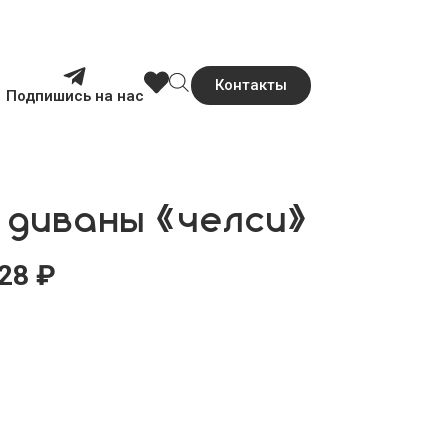
Контакты
Подпишись на нас
 диваны «челси»
228
₽