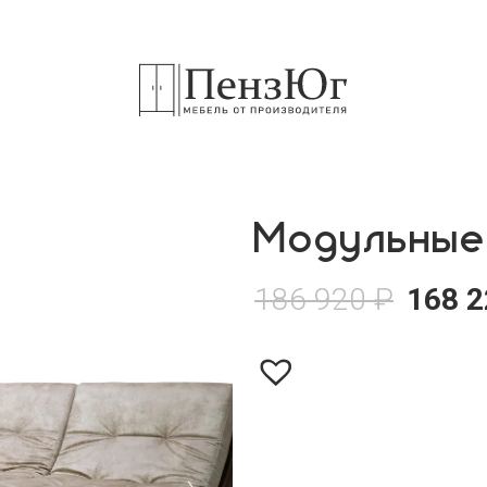
Модульные
186 920
₽
168 